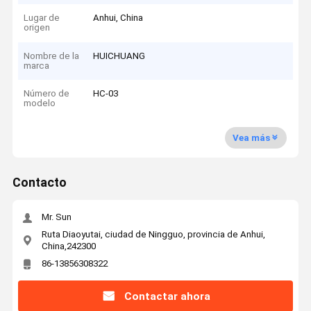
Lugar de
Anhui, China
origen
Nombre de la
HUICHUANG
marca
Número de
HC-03
modelo
Vea más
Contacto
Mr. Sun
Ruta Diaoyutai, ciudad de Ningguo, provincia de Anhui,
China,242300
86-13856308322
Contactar ahora