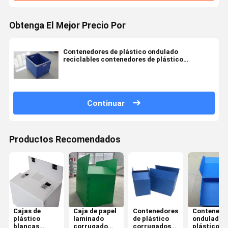
Obtenga El Mejor Precio Por
Contenedores de plástico ondulado
reciclables contenedores de plástico
ondulado rectangulares OEM
Continuar
Productos Recomendados
Cajas de
Caja de papel
Contenedores
Contenedo
plástico
laminado
de plástico
ondulados
blancas
corrugado
corrugados
plástico