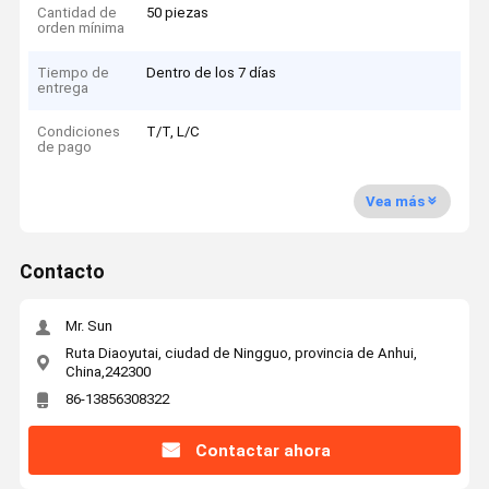
Cantidad de
50 piezas
orden mínima
Tiempo de
Dentro de los 7 días
entrega
Condiciones
T/T, L/C
de pago
Vea más
Contacto
Mr. Sun
Ruta Diaoyutai, ciudad de Ningguo, provincia de Anhui,
China,242300
86-13856308322
Contactar ahora