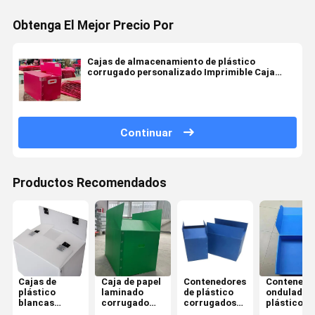
Obtenga El Mejor Precio Por
Cajas de almacenamiento de plástico
corrugado personalizado Imprimible Caja
corrugada de PP apilable
Continuar
Productos Recomendados
Cajas de
Caja de papel
Contenedores
Contenedo
plástico
laminado
de plástico
ondulados
blancas
corrugado
corrugados
plástico
grandes,
antipresión y
reciclables
ligero Anti