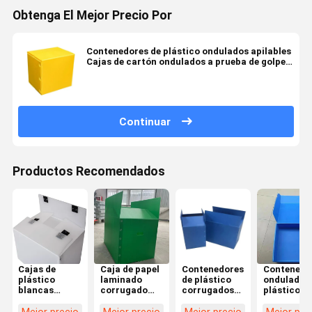
Obtenga El Mejor Precio Por
Contenedores de plástico ondulados apilables
Cajas de cartón ondulados a prueba de golpes
Amarillo
Continuar
Productos Recomendados
Cajas de
Caja de papel
Contenedores
Contenedo
plástico
laminado
de plástico
ondulados
blancas
corrugado
corrugados
plástico
grandes,
antipresión y
reciclables
ligero Anti
reciclables,
corrosión,
Resistentes a
flamación