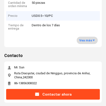
Cantidad de
50 piezas
orden mínima
Precio
USD0.5~10/PC
Tiempo de
Dentro de los 7 días
entrega
Vea más
Contacto
Mr. Sun
Ruta Diaoyutai, ciudad de Ningguo, provincia de Anhui,
China,242300
86-13856308322
Contactar ahora