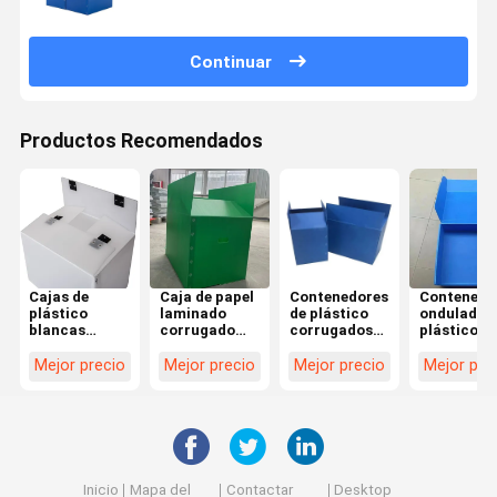
Continuar
Productos Recomendados
Cajas de
Caja de papel
Contenedores
Contenedo
plástico
laminado
de plástico
ondulados
blancas
corrugado
corrugados
plástico
grandes,
antipresión y
reciclables
ligero Anti
reciclables,
corrosión,
Resistentes a
flamación
Mejor precio
Mejor precio
Mejor precio
Mejor pre
de plástico
caja verde de
los rayos UV
Anti-presi
ondulado, de
cartón
Cajas de
Caja de
alta
corrugado
envío de
cartón de 
sostenibilidad
plástico azul
Inicio
Mapa del
Contactar
Desktop