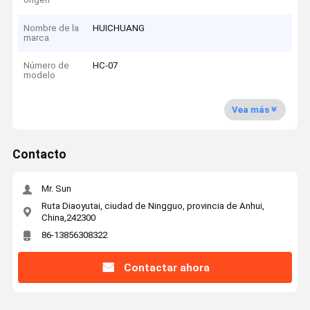
Nombre de la
HUICHUANG
marca
Número de
HC-07
modelo
Vea más
Contacto
Mr. Sun
Ruta Diaoyutai, ciudad de Ningguo, provincia de Anhui,
China,242300
86-13856308322
Contactar ahora