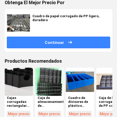
Obtenga El Mejor Precio Por
Cuadro de papel corrugado de PP ligero,
duradero
Continuar
Productos Recomendados
Cajas
Caja de
Cuadro de
Caja de ho
corrugadas
almacenamiento
divisores de
corrugada
rectangulares
de
plástico
de PP cont
de PP Cajas
compartimiento
ligeros
presión Ca
de partición
impermeable
divisores de
de plástic
Mejor precio
Mejor precio
Mejor precio
Mejor pre