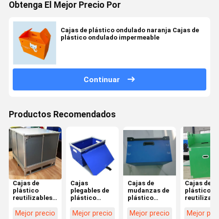
Obtenga El Mejor Precio Por
Cajas de plástico ondulado naranja Cajas de
plástico ondulado impermeable
Continuar
Productos Recomendados
Cajas de
Cajas
Cajas de
Cajas de
plástico
plegables de
mudanzas de
plástico
reutilizables
plástico
plástico
reutilizabl
ligeras
corrugado
reutilizables
de color v
apilables
duradero,
personalizadas
/ azul Bols
Mejor precio
Mejor precio
Mejor precio
Mejor pre