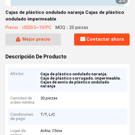
2
/
4
Cajas de plástico ondulado naranja Cajas de plástico
ondulado impermeable
Precio：USD0.5~10/PC
MOQ：20 piezas
Mejor precio
Contactar ahora
Descripción De Producto
Alta luz
,
Caja de plástico ondulado naranja
,
,
Caja de plástico corrugado
impermeable
Cajas de envío de plástico ondulado
naranja
Cantidad de
20 piezas
orden mínima
Condiciones
T/T, L/C
de pago
Lugar de
Anhui, China
origen