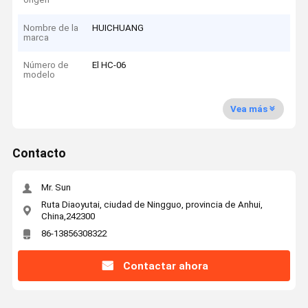
Nombre de la
HUICHUANG
marca
Número de
El HC-06
modelo
Vea más
Contacto
Mr. Sun
Ruta Diaoyutai, ciudad de Ningguo, provincia de Anhui,
China,242300
86-13856308322
Contactar ahora