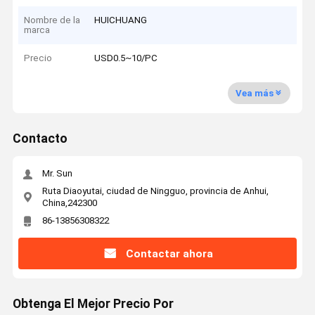
Nombre de la
HUICHUANG
marca
Precio
USD0.5~10/PC
Vea más
Contacto
Mr. Sun
Ruta Diaoyutai, ciudad de Ningguo, provincia de Anhui,
China,242300
86-13856308322
Contactar ahora
Obtenga El Mejor Precio Por