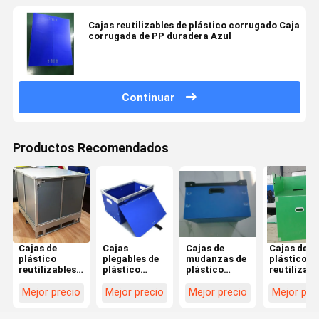
Cajas reutilizables de plástico corrugado Caja
corrugada de PP duradera Azul
Continuar
Productos Recomendados
Cajas de
Cajas
Cajas de
Cajas de
plástico
plegables de
mudanzas de
plástico
reutilizables
plástico
plástico
reutilizabl
ligeras
corrugado
reutilizables
de color v
apilables
duradero,
personalizadas
/ azul Bols
Mejor precio
Mejor precio
Mejor precio
Mejor pre
Cajas de
caja de
Caja de
de plástic
envío de
almacenamiento
cartón hueco
corrugada