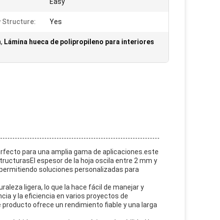
:
Easy
 Structure:
Yes
m
,
Lámina hueca de polipropileno para interiores
perfecto para una amplia gama de aplicaciones.este
tructurasEl espesor de la hoja oscila entre 2 mm y
s.permitiendo soluciones personalizadas para
raleza ligera, lo que la hace fácil de manejar y
cia y la eficiencia en varios proyectos de
e producto ofrece un rendimiento fiable y una larga