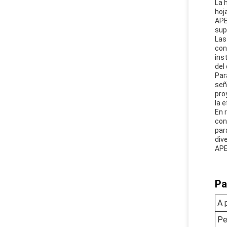
La 
hoj
APE
sup
Las
con
ins
del
Para
señ
pro
la 
En 
con
par
div
APE
Pa
A 
Pe