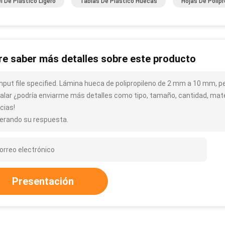
l De Plástico Ligero
Tablas De Plástico Huecas
Hojas De Polipr
re saber más detalles sobre este producto
input file specified. Lámina hueca de polipropileno de 2 mm a 10 mm, pe
talar ¿podría enviarme más detalles como tipo, tamaño, cantidad, mater
cias!
erando su respuesta.
Presentación