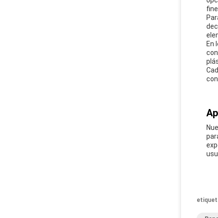
opc
fin
Par
dec
ele
En 
con
plá
Cad
con
Ap
Nue
par
exp
usu
etiquet