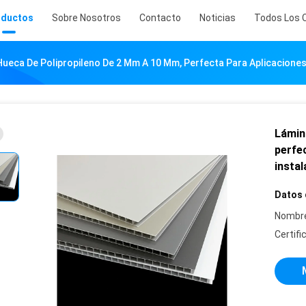
oductos
Sobre Nosotros
Contacto
Noticias
Todos Los 
ueca De Polipropileno De 2 Mm A 10 Mm, Perfecta Para Aplicaciones E
Lámin
perfec
instal
Datos 
Nombre
Certifi