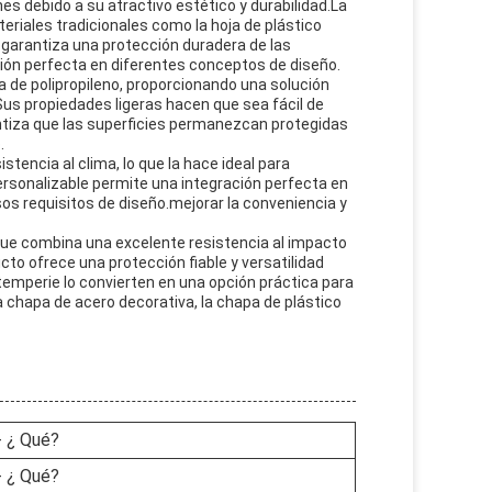
s debido a su atractivo estético y durabilidad.La
eriales tradicionales como la hoja de plástico
 garantiza una protección duradera de las
ión perfecta en diferentes conceptos de diseño.
ca de polipropileno, proporcionando una solución
Sus propiedades ligeras hacen que sea fácil de
antiza que las superficies permanezcan protegidas
.
sistencia al clima, lo que la hace ideal para
ersonalizable permite una integración perfecta en
os requisitos de diseño.mejorar la conveniencia y
 que combina una excelente resistencia al impacto
to ofrece una protección fiable y versatilidad
temperie lo convierten en una opción práctica para
a chapa de acero decorativa, la chapa de plástico
- ¿ Qué?
- ¿ Qué?