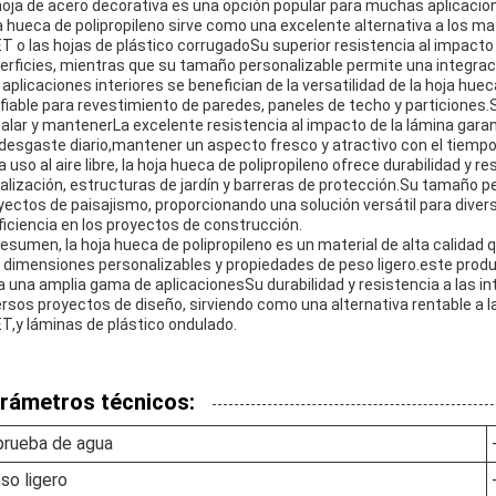
hoja de acero decorativa es una opción popular para muchas aplicacione
a hueca de polipropileno sirve como una excelente alternativa a los mat
T o las hojas de plástico corrugadoSu superior resistencia al impacto
erficies, mientras que su tamaño personalizable permite una integrac
 aplicaciones interiores se benefician de la versatilidad de la hoja hue
fiable para revestimiento de paredes, paneles de techo y particiones.
talar y mantenerLa excelente resistencia al impacto de la lámina gar
 desgaste diario,mantener un aspecto fresco y atractivo con el tiempo
 uso al aire libre, la hoja hueca de polipropileno ofrece durabilidad y re
alización, estructuras de jardín y barreras de protección.Su tamaño p
yectos de paisajismo, proporcionando una solución versátil para divers
eficiencia en los proyectos de construcción.
resumen, la hoja hueca de polipropileno es un material de alta calidad
 dimensiones personalizables y propiedades de peso ligero.este produc
a una amplia gama de aplicacionesSu durabilidad y resistencia a las in
ersos proyectos de diseño, sirviendo como una alternativa rentable a l
T,y láminas de plástico ondulado.
rámetros técnicos:
prueba de agua
so ligero