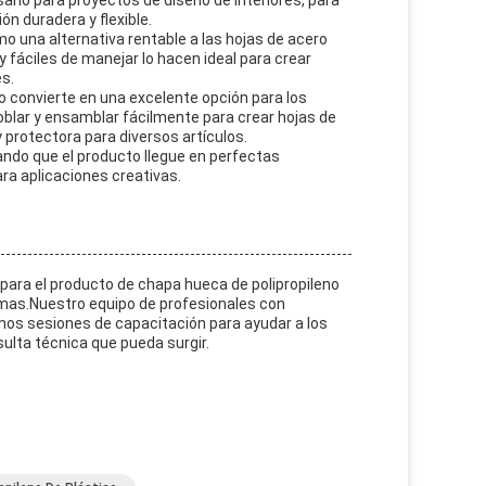
rlo para proyectos de diseño de interiores, para
n duradera y flexible.
mo una alternativa rentable a las hojas de acero
y fáciles de manejar lo hacen ideal para crear
s.
lo convierte en una excelente opción para los
blar y ensamblar fácilmente para crear hojas de
 protectora para diversos artículos.
ndo que el producto llegue en perfectas
ara aplicaciones creativas.
para el producto de chapa hueca de polipropileno
lemas.Nuestro equipo de profesionales con
mos sesiones de capacitación para ayudar a los
sulta técnica que pueda surgir.