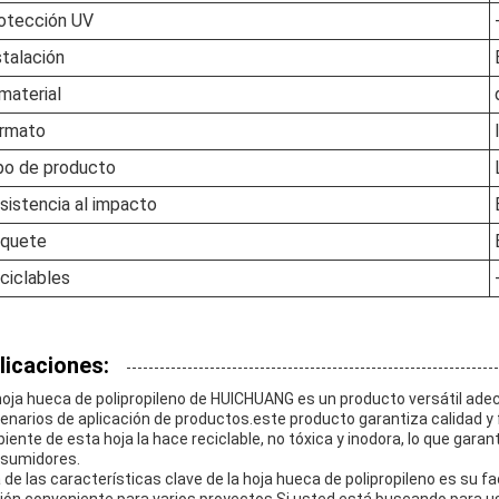
otección UV
stalación
 material
rmato
po de producto
sistencia al impacto
quete
ciclables
licaciones:
hoja hueca de polipropileno de HUICHUANG es un producto versátil ad
enarios de aplicación de productos.este producto garantiza calidad y 
iente de esta hoja la hace reciclable, no tóxica y inodora, lo que garan
sumidores.
 de las características clave de la hoja hueca de polipropileno es su fac