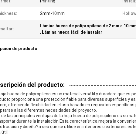
ormat:
Printing
Install
ickness:
2mm-10mm
Hollow
Lámina hueca de polipropileno de 2 mm a 10 m
saltar:
,
Lámina hueca fácil de instalar
pción de producto
scripción del producto:
hoja hueca de polipropileno es un material versátil y duradero que es 
ducto proporciona una protección fiable para diversas superficies y es
mm, ofreciendo flexibilidad en el uso basado en requisitos específico
ptarse a las diferentes necesidades del proyecto.
 de las principales ventajas de la hoja hueca de polipropileno es su natu
nsportar durante la instalación.Esta característica mejora la convenien
strucción y diseñoYa sea que se utilice en interiores o exteriores, est
 útil.