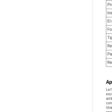
Pr
In
El
Fo
Ti
Re
Pa
Re
Ap
La 
esc
amb
con
Una