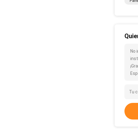
Pane
Quie
No 
ins
¡Gra
Esp