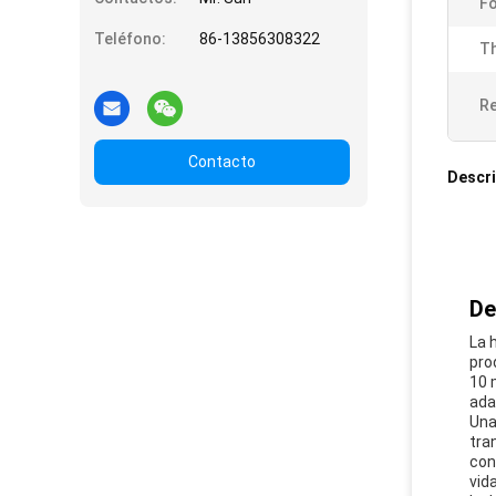
F
Teléfono:
86-13856308322
Th
Re
Contacto
Descri
De
La 
pro
10 
ada
Una
tra
con
vida