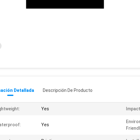
ación Detallada
Descripción De Producto
ghtweight:
Yes
Impact
Enviro
terproof:
Yes
Friendl