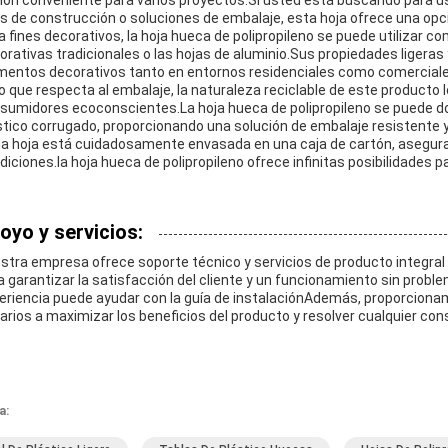
ión conveniente para varios proyectos.Si usted está buscando para usa
es de construcción o soluciones de embalaje, esta hoja ofrece una opció
a fines decorativos, la hoja hueca de polipropileno se puede utilizar co
orativas tradicionales o las hojas de aluminio.Sus propiedades ligeras 
mentos decorativos tanto en entornos residenciales como comerciale
lo que respecta al embalaje, la naturaleza reciclable de este producto 
sumidores ecoconscientes.La hoja hueca de polipropileno se puede do
stico corrugado, proporcionando una solución de embalaje resistente y
a hoja está cuidadosamente envasada en una caja de cartón, asegura
diciones.la hoja hueca de polipropileno ofrece infinitas posibilidades p
oyo y servicios:
stra empresa ofrece soporte técnico y servicios de producto integral 
a garantizar la satisfacción del cliente y un funcionamiento sin prob
eriencia puede ayudar con la guía de instalaciónAdemás, proporciona
arios a maximizar los beneficios del producto y resolver cualquier con
a: